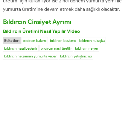
üretimi için kullanılıyor ise 2 nci dönem yumurta yemi ile
yumurta üretimine devam etmek daha sağlıklı olacaktır.
Bıldırcın Cinsiyet Ayrımı
Bıldırcın Üretimi Nasıl Yapılır Video
Etiketler:
bıldırcın bakımı
bıldırcın besleme
bıldırcın kuluçka
bıldırcın nasıl beslenir
bıldırcın nasıl üretilir
bıldırcın ne yer
bıldırcın ne zaman yumurta yapar
bıldırcın yetiştiriciliği